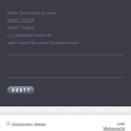
Rufen Sie einfach an unter
03907 712729
03907 714962
c_p.soeder@t-online.de
oder nutzen Sie unser Kontaktformular.
Login
Druckversion
|
Sitemap
Webansicht